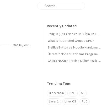
Recently Updated
Railgun (RAIL) Nedir? DeFi İçin ZK-Gizliliği ve 'Masumiyet Kanıtı'
What is Restricted Groups GPO?
Mar 16, 2023
BigBlueButton ve Moodle Kurulumu 2026 Derinlemesine 🎓 BigBlueButton and Moodle Installation 2026 In-depth 🎓
Ücretsiz Nöbet Hazırlama Programı, Tüm sektörlere uygun (Mazeretli)
Ghidra NSA'nın Tersine Mühendislik Araç Seti
Trending Tags
Blockchain
DeFi
AD
Layer 1
Linux OS
PoC