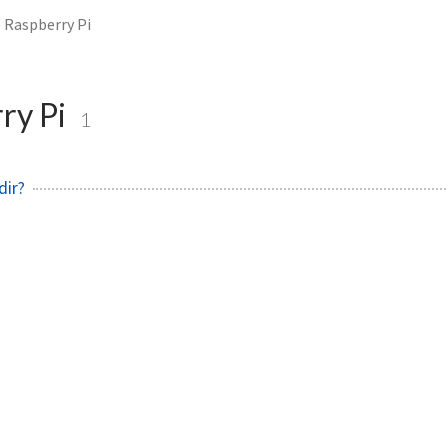
Raspberry Pi
ry Pi
1
dir?