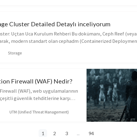
age Cluster Detailed Detaylı inceliyorum
ster: Uçtan Uca Kurulum Rehberi Bu dokümanı, Ceph Reef (veya
arak, modern standart olan cephadm (Containerized Deploymen
 Docke...
Storage
ion Firewall (WAF) Nedir?
Firewall (WAF), web uygulamalarının
çeşitli güvenlik tehditlerine karşı
bir güvenlik çözümüdür. WAF, bir ağ
UTM (Unified Threat Management)
benzer şekilde çalışı...
1
2
3
...
94