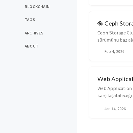
BLOCKCHAIN
TAGS
🐙 Ceph Stor
Ceph Storage Clu
ARCHIVES
sürümünü baz al
ABOUT
hazırladım. Senin
Feb 4, 2026
Web Applicat
Web Application 
karşılaşabileceği 
koruma sağlayan 
Jan 14, 2026
güvenlik duvarına 