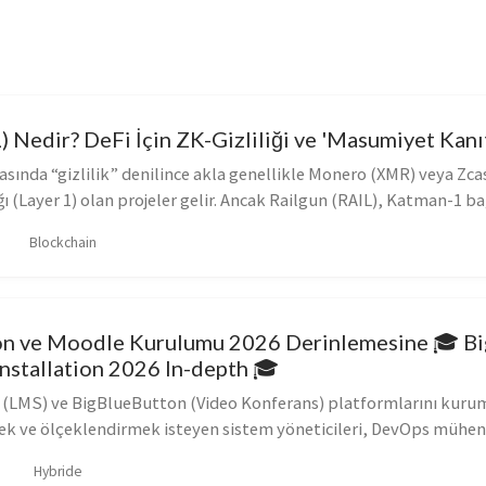
) Nedir? DeFi İçin ZK-Gizliliği ve 'Masumiyet Kanıt
sında “gizlilik” denilince akla genellikle Monero (XMR) veya Zca
ı (Layer 1) olan projeler gelir. Ancak Railgun (RAIL), Katman-1 ba
Blockchain
on ve Moodle Kurulumu 2026 Derinlemesine 🎓 B
nstallation 2026 In-depth 🎓
(LMS) ve BigBlueButton (Video Konferans) platformlarını kurum
 ve ölçeklendirmek isteyen sistem yöneticileri, DevOps mühend
Hybride