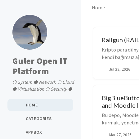
Home
Railgun (RAIL
Kripto para dünya
kendi bağımsız ağ
Guler Open IT
ortadan...
Platform
Jul 22, 2026
⬡ System ⬢ Network ⬡ Cloud
⬢ Virtualization ⬡ Security ⬢
BigBlueButt
and Moodle I
HOME
Bu depo, Moodle 
CATEGORIES
kurmak, yönetmek
yöneticileri ...
APPBOX
Mar 27, 2026