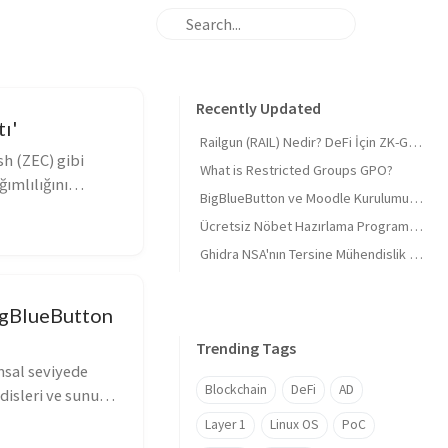
Recently Updated
ı'
Railgun (RAIL) Nedir? DeFi İçin ZK-Gizliliği ve 'Masumiyet Kanıtı'
sh (ZEC) gibi
What is Restricted Groups GPO?
ğımlılığını
BigBlueButton ve Moodle Kurulumu 2026 Derinlemesine 🎓 BigBlueButton and Moodle Installation 2026 In-depth 🎓
Ücretsiz Nöbet Hazırlama Programı, Tüm sektörlere uygun (Mazeretli)
Ghidra NSA'nın Tersine Mühendislik Araç Seti
igBlueButton
Trending Tags
sal seviyede
Blockchain
DeFi
AD
isleri ve sunucu
Layer 1
Linux OS
PoC