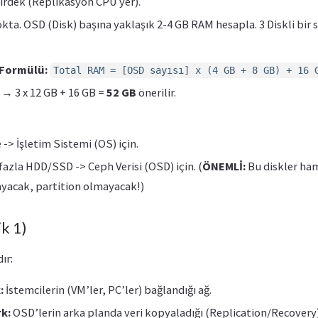
irdek (Replikasyon CPU yer).
okta. OSD (Disk) başına yaklaşık 2-4 GB RAM hesapla. 3 Diskli bir
 Formülü:
Total RAM = [OSD sayısı] x (4 GB + 8 GB) + 16 
 → 3 x 12 GB + 16 GB =
52 GB
önerilir.
> İşletim Sistemi (OS) için.
fazla HDD/SSD -> Ceph Verisi (OSD) için. (
ÖNEMLİ:
Bu diskler ha
acak, partition olmayacak!)
k 1)
ır:
:
İstemcilerin (VM’ler, PC’ler) bağlandığı ağ.
k:
OSD’lerin arka planda veri kopyaladığı (Replication/Recovery)