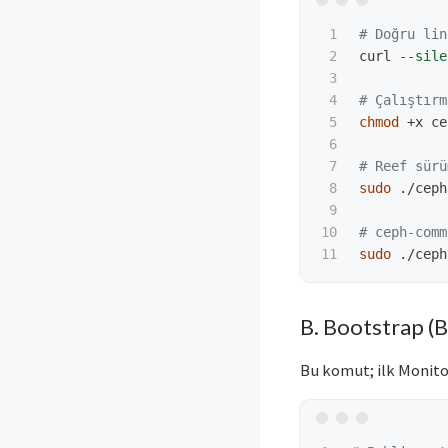
1

# Doğru lin
2

curl 
--sile
3

4

# Çalıştırm
5

chmod
 +x ce
6

7

# Reef sürü
8

sudo
 ./ceph
9

10

# ceph-comm
sudo
 ./ceph
B. Bootstrap (
Bu komut; ilk Monito