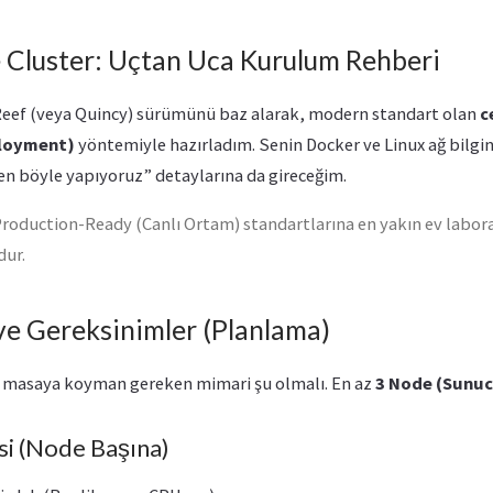
 Cluster: Uçtan Uca Kurulum Rehberi
eef (veya Quincy) sürümünü baz alarak, modern standart olan
c
ployment)
yöntemiyle hazırladım. Senin Docker ve Linux ağ bilgi
en böyle yapıyoruz” detaylarına da gireceğim.
oduction-Ready (Canlı Ortam) standartlarına en yakın ev labor
dur.
 ve Gereksinimler (Planlama)
masaya koyman gereken mimari şu olmalı. En az
3 Node (Sunu
i (Node Başına)