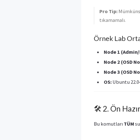
Pro Tip:
Mümkünse b
tıkamamalı.
Örnek Lab Ort
Node 1 (Admin/
Node 2 (OSD No
Node 3 (OSD No
OS:
Ubuntu 22.04
🛠️ 2. Ön Haz
Bu komutları
TÜM
su