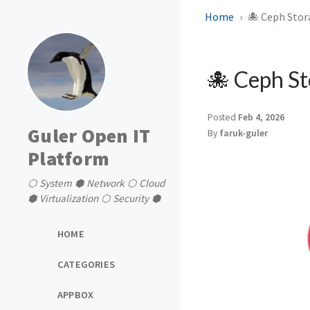
Home
🐙 Ceph Stor
🐙 Ceph St
Posted
Feb 4, 2026
Guler Open IT
By
faruk-guler
Platform
⬡ System ⬢ Network ⬡ Cloud
⬢ Virtualization ⬡ Security ⬢
HOME
CATEGORIES
APPBOX