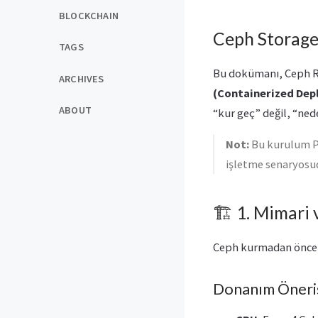
BLOCKCHAIN
Ceph Storage
TAGS
Bu dokümanı, Ceph R
ARCHIVES
(Containerized De
ABOUT
“kur geç” değil, “ned
Not:
Bu kurulum Pr
işletme senaryosu
🏗️ 1. Mimari
Ceph kurmadan önce 
Donanım Öneris