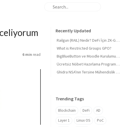
nceliyorum
Recently Updated
Railgun (RAIL) Nedir? DeFi İçin ZK-Gizliliği ve 'Masumiyet Kanıtı'
What is Restricted Groups GPO?
6 min
read
BigBlueButton ve Moodle Kurulumu 2026 Derinlemesine 🎓 BigBlueButton and Moodle Installation 2026 In-depth 🎓
Ücretsiz Nöbet Hazırlama Programı, Tüm sektörlere uygun (Mazeretli)
Ghidra NSA'nın Tersine Mühendislik Araç Seti
Trending Tags
Blockchain
DeFi
AD
Layer 1
Linux OS
PoC