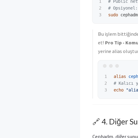
1

# Public net
2

# Opsiyonel:
sudo 
cephadm
Bu işlem bittiğind
et!
Pro Tip - Komu
yerine alias oluştur
1

alias 
cep
2

# Kalıcı 
echo
"ali
🔗 4. Diğer S
Cephadm, diğer sunuc