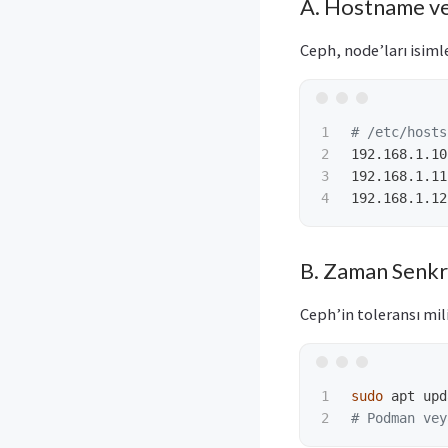
A. Hostname v
Ceph, node’ları isimle
1

# /etc/hosts
2

192.168.1.10
3

192.168.1.11
B. Zaman Senkro
Ceph’in toleransı mil
1

sudo 
apt upd
# Podman vey