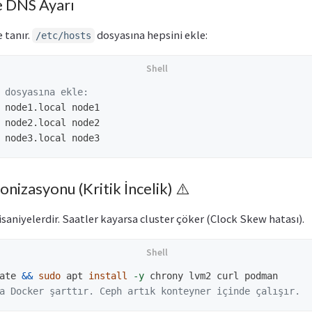
e DNS Ayarı
 tanır.
dosyasına hepsini ekle:
/etc/hosts
 dosyasına ekle:
 node1.local node1

 node2.local node2

nizasyonu (Kritik İncelik) ⚠️
isaniyelerdir. Saatler kayarsa cluster çöker (Clock Skew hatası).
ate 
&&
sudo 
apt 
install
-y
a Docker şarttır. Ceph artık konteyner içinde çalışır.