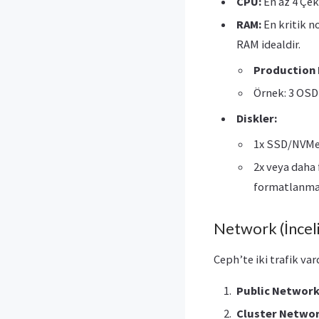
CPU:
En az 4 Çek
RAM:
En kritik n
RAM idealdir.
Production
Örnek: 3 OSD
Diskler:
1x SSD/NVMe -
2x veya daha 
formatlanmay
Network (İnceli
Ceph’te iki trafik vard
Public Network
Cluster Networ