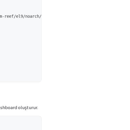
m-reef/el9/noarch/cephadm

ashboard oluşturur.