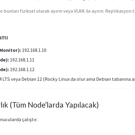
unları fiziksel olarak ayırın veya VLAN ile ayırın. Replikasyon tr
amı
Monitor):
192.168.1.10
de):
192.168.1.11
de):
192.168.1.12
 LTS veya Debian 12 (Rocky Linux da olur ama Debian tabanına aş
ırlık (Tüm Node’larda Yapılacak)
nucularda çalıştır.