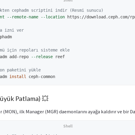
kten cephadm scriptini indir (Resmi sunucu)
nt
--remote-name
--location
 https://download.ceph.com/rp
a izni ver
phadm

mü için repoları sisteme ekle
adm add-repo 
--release
 reef

on paketini yükle
adm 
install 
Büyük Patlama) 💥
r (MON), ilk Manager (MGR) daemonlarını ayağa kaldırır ve bir D