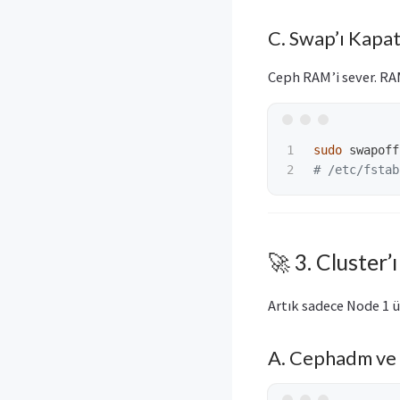
C. Swap’ı Kapat
Ceph RAM’i sever. RAM
1

sudo 
swapoff
# /etc/fstab
🚀 3. Cluster
Artık sadece Node 1 
A. Cephadm ve 