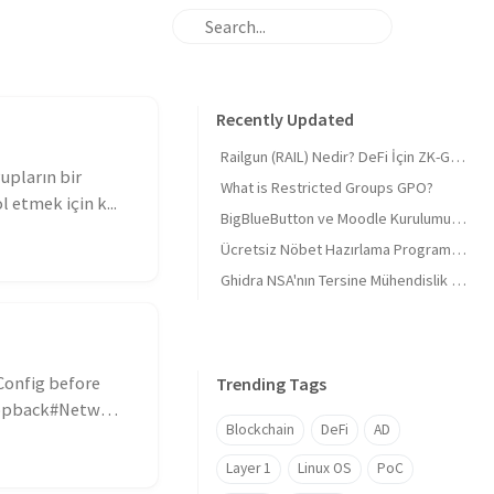
Recently Updated
Railgun (RAIL) Nedir? DeFi İçin ZK-Gizliliği ve 'Masumiyet Kanıtı'
rupların bir
What is Restricted Groups GPO?
 etmek için k...
BigBlueButton ve Moodle Kurulumu 2026 Derinlemesine 🎓 BigBlueButton and Moodle Installation 2026 In-depth 🎓
Ücretsiz Nöbet Hazırlama Programı, Tüm sektörlere uygun (Mazeretli)
Ghidra NSA'nın Tersine Mühendislik Araç Seti
Config before
Trending Tags
 loopback#Network
Blockchain
DeFi
AD
Layer 1
Linux OS
PoC