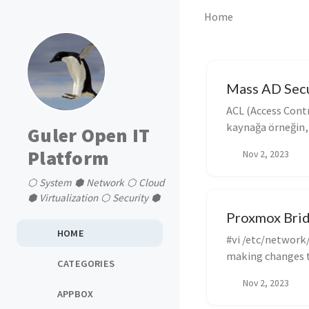
Home
Mass AD Secu
ACL (Access Contr
kaynağa örneğin, 
Guler Open IT
Platform
Nov 2, 2023
⬡ System ⬢ Network ⬡ Cloud
⬢ Virtualization ⬡ Security ⬢
Proxmox Brid
HOME
#vi /etc/network
making changes to
CATEGORIES
In...
Nov 2, 2023
APPBOX