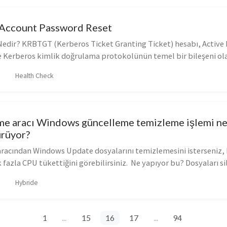
ccount Password Reset
dir? KRBTGT (Kerberos Ticket Granting Ticket) hesabı, Active 
e Kerberos kimlik doğrulama protokolünün temel bir bileşeni ola
Health Check
me aracı Windows güncelleme temizleme işlemi n
ürüyor?
racından Windows Update dosyalarını temizlemesini isterseniz
fazla CPU tükettiğini görebilirsiniz. Ne yapıyor bu? Dosyaları si
Hybride
1
...
15
16
17
...
94