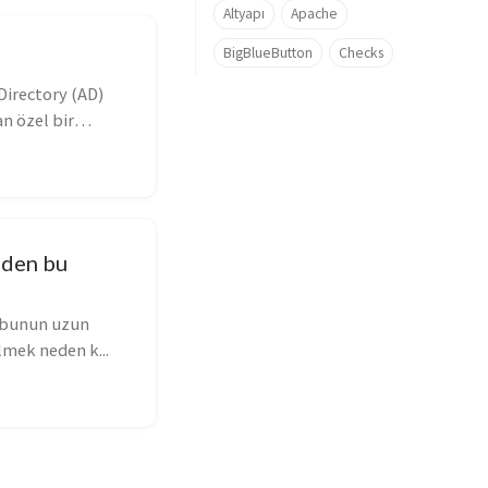
Altyapı
Apache
BigBlueButton
Checks
Directory (AD)
n özel bir
eden bu
, bunun uzun
lmek neden k...