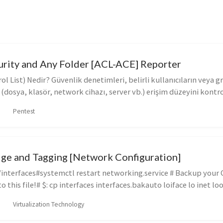
rity and Any Folder [ACL-ACE] Reporter
ol List) Nedir? Güvenlik denetimleri, belirli kullanıcıların veya g
(dosya, klasör, network cihazı, server vb.) erişim düzeyini kontrol
Pentest
ge and Tagging [Network Configuration]
/interfaces#systemctl restart networking.service # Backup your 
 this file!# $: cp interfaces interfaces.bakauto loiface lo inet
Virtualization Technology