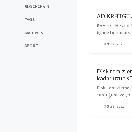
BLOCKCHAIN
AD KRBTGT A
TAGS
KRBTGT Hesabı Ne
içinde bulunan v
ARCHIVES
hesaptır. Bu...
Oct 29, 2023
ABOUT
Disk temizle
kadar uzun s
Disk Temizleme a
sürdüğünü ve çok 
Oct 28, 2023