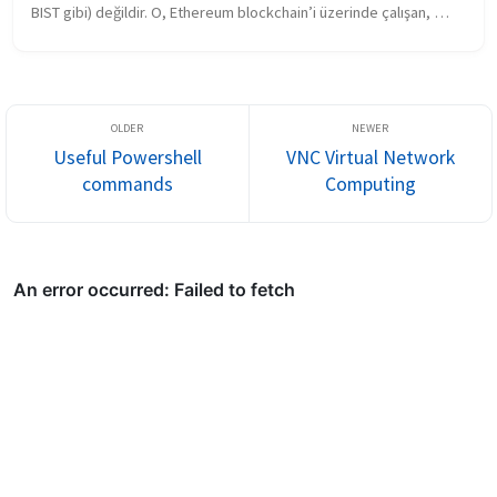
BIST gibi) değildir. O, Ethereum blockchain’i üzerinde çalışan, 
tamamen merkeziyetsiz bir borsa (DEX) protokolüdür. Uniswap’ın 
mis...
Useful Powershell
VNC Virtual Network
commands
Computing