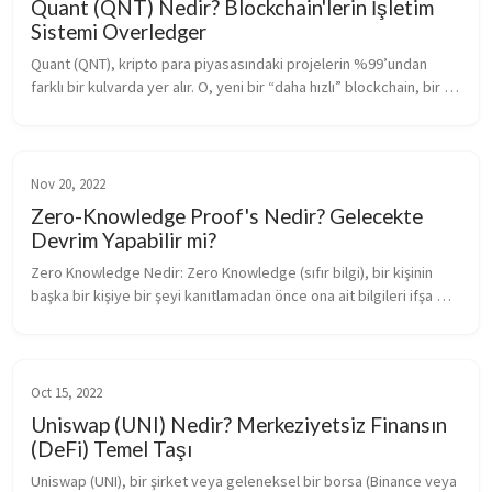
Quant (QNT) Nedir? Blockchain'lerin İşletim
Sistemi Overledger
Quant (QNT), kripto para piyasasındaki projelerin %99’undan 
farklı bir kulvarda yer alır. O, yeni bir “daha hızlı” blockchain, bir 
DeFi platformu veya bir meme coin değildir. Quant, “Overledger” 
a...
Nov 20, 2022
Zero-Knowledge Proof's Nedir? Gelecekte
Devrim Yapabilir mi?
Zero Knowledge Nedir: Zero Knowledge (sıfır bilgi), bir kişinin 
başka bir kişiye bir şeyi kanıtlamadan önce ona ait bilgileri ifşa 
etmeden yapabileceği bir matematiksel protokoldür. Bu, özellikl...
Oct 15, 2022
Uniswap (UNI) Nedir? Merkeziyetsiz Finansın
(DeFi) Temel Taşı
Uniswap (UNI), bir şirket veya geleneksel bir borsa (Binance veya 