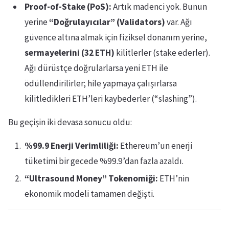
Proof-of-Stake (PoS):
Artık madenci yok. Bunun
yerine
“Doğrulayıcılar” (Validators)
var. Ağı
güvence altına almak için fiziksel donanım yerine,
sermayelerini (32 ETH)
kilitlerler (stake ederler).
Ağı dürüstçe doğrularlarsa yeni ETH ile
ödüllendirilirler; hile yapmaya çalışırlarsa
kilitledikleri ETH’leri kaybederler (“slashing”).
Bu geçişin iki devasa sonucu oldu:
%99.9 Enerji Verimliliği:
Ethereum’un enerji
tüketimi bir gecede %99.9’dan fazla azaldı.
“Ultrasound Money” Tokenomiği:
ETH’nin
ekonomik modeli tamamen değişti.