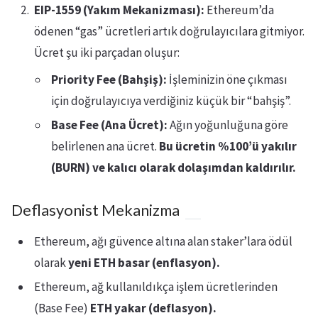
EIP-1559 (Yakım Mekanizması):
Ethereum’da
ödenen “gas” ücretleri artık doğrulayıcılara gitmiyor.
Ücret şu iki parçadan oluşur:
Priority Fee (Bahşiş):
İşleminizin öne çıkması
için doğrulayıcıya verdiğiniz küçük bir “bahşiş”.
Base Fee (Ana Ücret):
Ağın yoğunluğuna göre
belirlenen ana ücret.
Bu ücretin %100’ü yakılır
(BURN) ve kalıcı olarak dolaşımdan kaldırılır.
Deflasyonist Mekanizma
Ethereum, ağı güvence altına alan staker’lara ödül
olarak
yeni ETH basar (enflasyon).
Ethereum, ağ kullanıldıkça işlem ücretlerinden
(Base Fee)
ETH yakar (deflasyon).