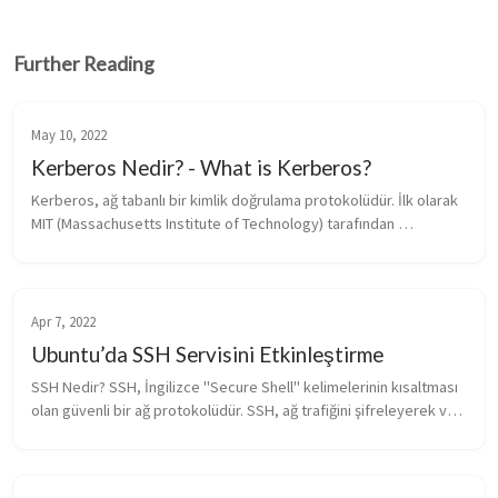
Further Reading
May 10, 2022
Kerberos Nedir? - What is Kerberos?
Kerberos, ağ tabanlı bir kimlik doğrulama protokolüdür. İlk olarak 
MIT (Massachusetts Institute of Technology) tarafından 
1980'lerde geliştirilmiştir ve daha sonra IETF (Internet Engineering 
Task F...
Apr 7, 2022
Ubuntu’da SSH Servisini Etkinleştirme
SSH Nedir? SSH, İngilizce "Secure Shell" kelimelerinin kısaltması 
olan güvenli bir ağ protokolüdür. SSH, ağ trafiğini şifreleyerek ve 
kimlik doğrulaması yaparak ağ güvenliğini arttırır. Bu, bilg...