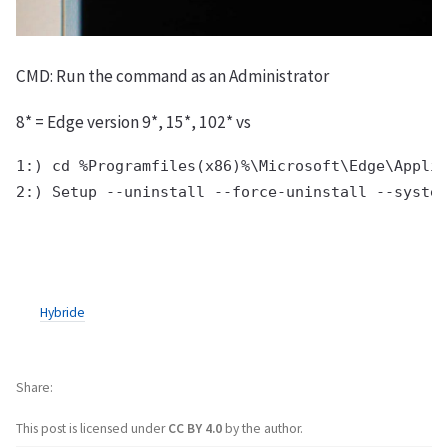
CMD: Run the command as an Administrator
8* = Edge version 9*, 15*, 102* vs
1:) cd %Programfiles(x86)%\Microsoft\Edge\Applic
2:) Setup --uninstall --force-uninstall --system
Hybride
Share
This post is licensed under
CC BY 4.0
by the author.