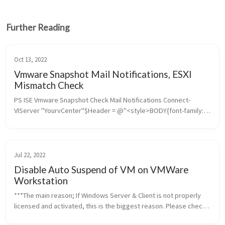
Further Reading
Oct 13, 2022
Vmware Snapshot Mail Notifications, ESXI
Mismatch Check
PS ISE Vmware Snapshot Check Mail Notifications Connect-
VIServer "YourvCenter"$Header = @"<style>BODY{font-family: 
Arial; font-size: 12pt;}"TABLE {border-width: 1px; border-style: 
solid...
Jul 22, 2022
Disable Auto Suspend of VM on VMWare
Workstation
***The main reason; If Windows Server & Client is not properly 
licensed and activated, this is the biggest reason. Please check 
your license term. In the VMWare Workstation hypervisor If you...