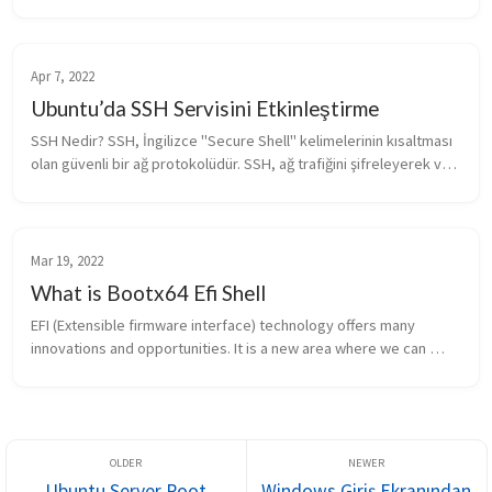
1980'lerde geliştirilmiştir ve daha sonra IETF (Internet Engineering 
Task F...
Apr 7, 2022
Ubuntu’da SSH Servisini Etkinleştirme
SSH Nedir? SSH, İngilizce "Secure Shell" kelimelerinin kısaltması 
olan güvenli bir ağ protokolüdür. SSH, ağ trafiğini şifreleyerek ve 
kimlik doğrulaması yaparak ağ güvenliğini arttırır. Bu, bilg...
Mar 19, 2022
What is Bootx64 Efi Shell
EFI (Extensible firmware interface) technology offers many 
innovations and opportunities. It is a new area where we can 
work between the BIOS and the Operating system. In this area, 
you can operate...
Ubuntu Server Root
Windows Giriş Ekranından