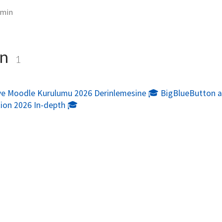
dmin
in
1
ve Moodle Kurulumu 2026 Derinlemesine 🎓 BigBlueButton 
tion 2026 In-depth 🎓