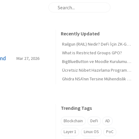
Recently Updated
Railgun (RAIL) Nedir? DeFi İçin ZK-Gizliliği ve 'Masumiyet Kanıtı'
What is Restricted Groups GPO?
and
Mar 27, 2026
BigBlueButton ve Moodle Kurulumu 2026 Derinlemesine 🎓 BigBlueButton and Moodle Installation 2026 In-depth 🎓
Ücretsiz Nöbet Hazırlama Programı, Tüm sektörlere uygun (Mazeretli)
Ghidra NSA'nın Tersine Mühendislik Araç Seti
Trending Tags
Blockchain
DeFi
AD
Layer 1
Linux OS
PoC