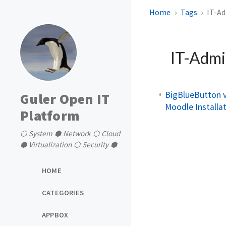
Home
Tags
IT-A
IT-Adm
BigBlueButton 
Guler Open IT
Moodle Installa
Platform
⬡ System ⬢ Network ⬡ Cloud
⬢ Virtualization ⬡ Security ⬢
HOME
CATEGORIES
APPBOX