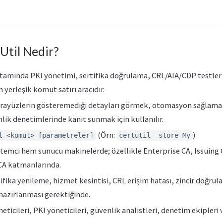
Util Nedir?
tamında PKI yönetimi, sertifika doğrulama, CRL/AIA/CDP testler
 yerleşik komut satırı aracıdır.
 arayüzlerin gösteremediği detayları görmek, otomasyon sağlamak
ik denetimlerinde kanıt sunmak için kullanılır.
(Örn:
)
l <komut> [parametreler]
certutil -store My
stemci hem sunucu makinelerde; özellikle Enterprise CA, Issuing 
CA katmanlarında.
tifika yenileme, hizmet kesintisi, CRL erişim hatası, zincir doğr
hazırlanması gerektiğinde.
neticileri, PKI yöneticileri, güvenlik analistleri, denetim ekipler