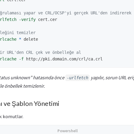
ğrulaması yapar ve CRL/OCSP'yi gerçek URL'den indirerek 
rlfetch
-verify
cert.cer
leğini temizler
rlcache
*
delete
ir URL'den CRL çek ve önbelleğe al
rlcache
-f
http://pki.domain.com/crl/ca.crl
status unknown” hatasında önce
yapılır, sorun URL er
-urlfetch
le önbellek temizlenir.
nı ve Şablon Yönetimi
ik komutlar.