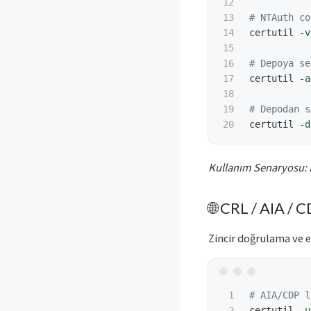
12

13

# NTAuth co
14

certutil
-v
15

16

# Depoya se
17

certutil
-a
18

19

# Depodan s
certutil
-d
Kullanım Senaryosu: 
🌐 CRL / AIA / C
Zincir doğrulama ve er
1

# AIA/CDP l
2

certutil
-u