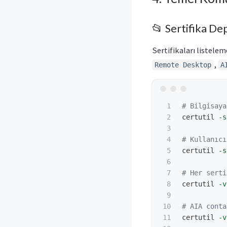
📂 Sertifika De
Sertifikaları listelem
,
Remote Desktop
A
1

# Bilgisaya
2

certutil
-s
3

4

# Kullanıcı
5

certutil
-s
6

7

# Her serti
8

certutil
-v
9

10

# AIA conta
11

certutil
-v