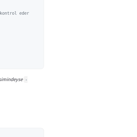
kontrol eder
işimindeyse
-