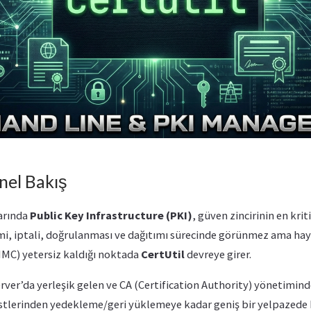
enel Bakış
arında
Public Key Infrastructure (PKI)
, güven zincirinin en kriti
mi, iptali, doğrulanması ve dağıtımı sürecinde görünmez ama haya
MMC) yetersiz kaldığı noktada
CertUtil
devreye girer.
ver’da yerleşik gelen ve CA (Certification Authority) yönetimind
tlerinden yedekleme/geri yüklemeye kadar geniş bir yelpazede