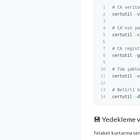
1

# CA verita
2

certutil
-v
3

4

# CA'nın ya
5

certutil
-c
6

7

# CA regist
8

certutil
-g
9

10

# Tüm şablo
11

certutil
-v
12

13

# Belirli b
certutil
-d
💾 Yedekleme v
Felaket kurtarma sen