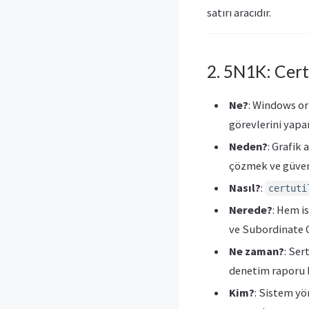
satırı aracıdır.
2. 5N1K: Cert
Ne?
: Windows or
görevlerini yapan
Neden?
: Grafik
çözmek ve güvenl
Nasıl?
:
certuti
Nerede?
: Hem i
ve Subordinate 
Ne zaman?
: Ser
denetim raporu 
Kim?
: Sistem yö