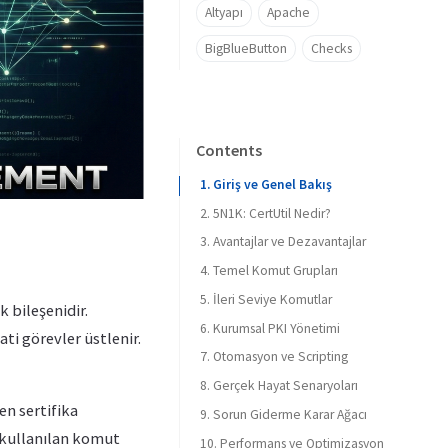
Altyapı
Apache
BigBlueButton
Checks
Contents
1. Giriş ve Genel Bakış
2. 5N1K: CertUtil Nedir?
3. Avantajlar ve Dezavantajlar
4. Temel Komut Grupları
5. İleri Seviye Komutlar
📂 Sertifika Depoları
k bileşenidir.
6. Kurumsal PKI Yönetimi
🌐 CRL / AIA / CDP Testleri
🔐 CA Registry Ayarları (setreg/getreg)
ti görevler üstlenir.
7. Otomasyon ve Scripting
📡 Active Directory Entegrasyonu
🏗️ Multi-Tier PKI Mimarisi
🗄️ CA Veritabanı ve Şablon Yönetimi
8. Gerçek Hayat Senaryoları
📋 CAPolicy.inf Örneği
🔍 Gelişmiş Sorgulama ve Raporlama
📜 PowerShell ile Toplu Sertifika Kontrolü
💾 Yedekleme ve Geri Yükleme (DR)
en sertifika
9. Sorun Giderme Karar Ağacı
🛠️ CSP/KSP Yönetimi
🌐 CDP/AIA URL Yapılandırması
⚡ Auto-Enrollment Tetikleme (Pulse)
Senaryo 1: Exchange Hizmet Kesintisi
🔧 Özel Anahtar Onarımı (RepairStore)
 kullanılan komut
10. Performans ve Optimizasyon
🔄 Sertifika İşlemleri
Senaryo 2: ADFS Login Sorunu
🔄 Otomatik CRL Yenileme Script’i
📄 Dosya Analizi ve Kod Dönüşümü