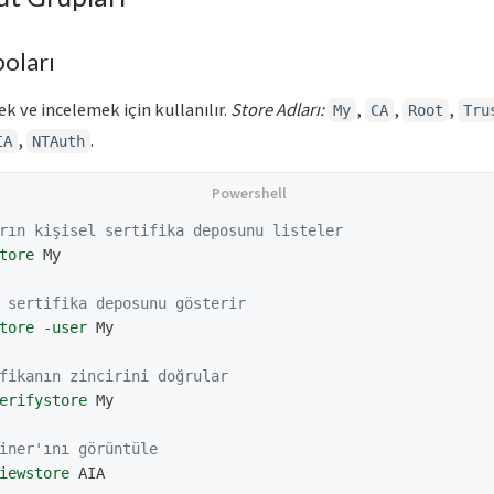
poları
ek ve incelemek için kullanılır.
Store Adları:
,
,
,
My
CA
Root
Tru
,
.
IA
NTAuth
rın kişisel sertifika deposunu listeler
tore
My
 sertifika deposunu gösterir
tore
-user
My
fikanın zincirini doğrular
erifystore
My
iner'ını görüntüle
iewstore
AIA