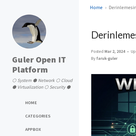
Home
Derinlemesine
Derinlemes
Posted
Mar 2, 2024
Up
Guler Open IT
By
faruk-guler
Platform
⬡ System ⬢ Network ⬡ Cloud
⬢ Virtualization ⬡ Security ⬢
HOME
CATEGORIES
APPBOX