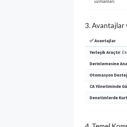
uzmanları.
3. Avantajlar
✅ Avantajlar
Yerleşik Araçtır
: E
Derinlemesine Ana
Otomasyon Desteğ
CA Yönetiminde Gü
Denetimlerde Kurt
4. Temel Kom