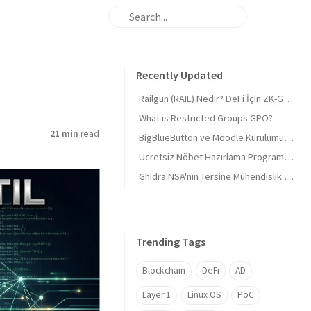
Recently Updated
Railgun (RAIL) Nedir? DeFi İçin ZK-Gizliliği ve 'Masumiyet Kanıtı'
What is Restricted Groups GPO?
21 min
read
BigBlueButton ve Moodle Kurulumu 2026 Derinlemesine 🎓 BigBlueButton and Moodle Installation 2026 In-depth 🎓
Ücretsiz Nöbet Hazırlama Programı, Tüm sektörlere uygun (Mazeretli)
Ghidra NSA'nın Tersine Mühendislik Araç Seti
Trending Tags
Blockchain
DeFi
AD
Layer 1
Linux OS
PoC