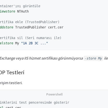
ntainer'ını görüntüle
iewstore
NTAuth
rtifika ekle (TrustedPublisher)
ddstore
TrustedPublisher
cert.cer
ertifika sil (Seri numarası ile)
elstore
My
"1A 2B 3C ..."
Exchange veya IIS hizmet sertifikası görünmüyorsa
ile
-store My
DP Testleri
işim testleri.
inklerini test penceresinde gösterir
rl
cert.cer