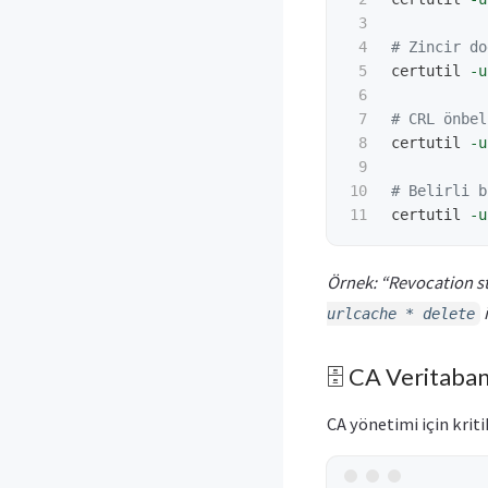
3

4

# Zincir do
5

certutil
-u
6

7

# CRL önbel
8

certutil
-u
9

10

# Belirli b
certutil
-u
Örnek: “Revocation 
i
urlcache * delete
🗄️ CA Veritaba
CA yönetimi için krit